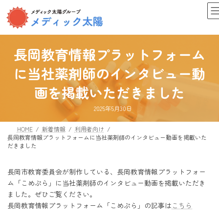
コ
ナ
ン
ビ
テ
ゲ
ン
ー
ツ
シ
長岡教育情報プラットフォーム
へ
ョ
ス
ン
に当社薬剤師のインタビュー動
キ
に
ッ
移
画を掲載いただきました
プ
動
最
2025年5月30日
終
更
新
HOME
新着情報
利用者向け
日
長岡教育情報プラットフォームに当社薬剤師のインタビュー動画を掲載いた
時
:
だきました
長岡市教育委員会が制作している、長岡教育情報プラットフォー
ム「こめぷら」に当社薬剤師のインタビュー動画を掲載いただき
ました。ぜひご覧ください。
長岡教育情報プラットフォーム「こめぷら」の記事は
こちら