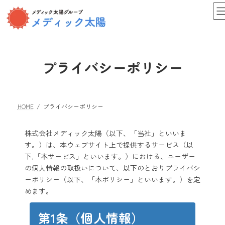
コ
ナ
ン
ビ
テ
ゲ
ン
ー
ツ
シ
へ
ョ
プライバシーポリシー
ス
ン
キ
に
ッ
移
プ
動
HOME
プライバシーポリシー
株式会社メディック太陽（以下、「当社」といいま
す。）は、本ウェブサイト上で提供するサービス（以
下,「本サービス」といいます。）における、ユーザー
の個人情報の取扱いについて、以下のとおりプライバシ
ーポリシー（以下、「本ポリシー」といいます。）を定
めます。
第1条（個人情報）