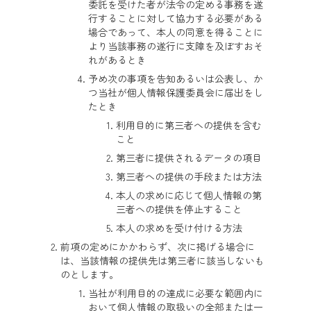
委託を受けた者が法令の定める事務を遂
行することに対して協力する必要がある
場合であって、本人の同意を得ることに
より当該事務の遂行に支障を及ぼすおそ
れがあるとき
予め次の事項を告知あるいは公表し、か
つ当社が個人情報保護委員会に届出をし
たとき
利用目的に第三者への提供を含む
こと
第三者に提供されるデータの項目
第三者への提供の手段または方法
本人の求めに応じて個人情報の第
三者への提供を停止すること
本人の求めを受け付ける方法
前項の定めにかかわらず、次に掲げる場合に
は、当該情報の提供先は第三者に該当しないも
のとします。
当社が利用目的の達成に必要な範囲内に
おいて個人情報の取扱いの全部または一