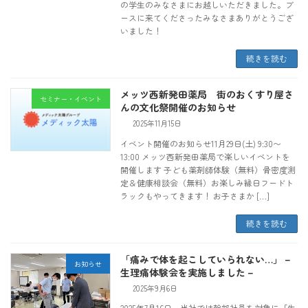
の学生のみなさまにお越しいただきました。ブ
ースに来てくださったみなさまありがとうござ
いました！
続きを読む
メッツ西新発田薬局 街のおくすり屋さ
セミナー・イベント
んの文化祭開催のお知らせ
2025年11月15日
イベント開催のお知らせ11月29日(土) 9:30〜
13:00 メッツ西新発田薬局で楽しいイベントを
開催します 子ども薬剤師体験（無料）骨密度測
定＆健康相談会（無料）お楽しみ縁日フードト
ラックもやってきます！ お子さまか […]
続きを読む
「痛みで体を起こしていられない…」－
お知らせ
生理痛体験会を実施しました－
2025年9月6日
2025年7月16日、当社では幹部社員を対象に「生