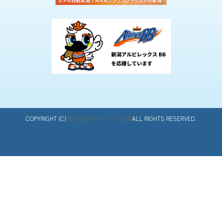
COPYRIGHT (C)
株式会社メディック太陽
ALL RIGHTS RESERVED.
カ
店舗一覧をみる
バ