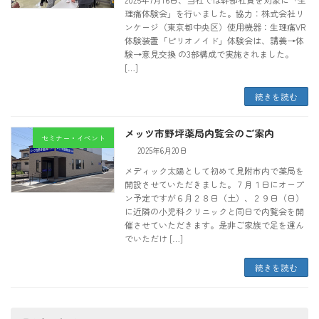
理痛体験会」を行いました。協力：株式会社リ
ンケージ（東京都中央区）使用機器：生理痛VR
体験装置「ピリオノイド」体験会は、講義→体
験→意見交換 の3部構成で実施されました。
[…]
続きを読む
メッツ市野坪薬局内覧会のご案内
セミナー・イベント
2025年6月20日
メディック太陽として初めて見附市内で薬局を
開設させていただきました。７月１日にオープ
ン予定ですが６月２８日（土）、２９日（日）
に近隣の小児科クリニックと同日で内覧会を開
催させていただきます。是非ご家族で足を運ん
でいただけ […]
続きを読む