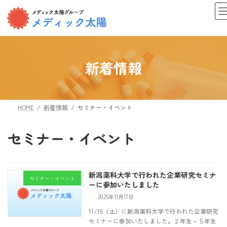
コ
ナ
ン
ビ
テ
ゲ
ン
ー
ツ
シ
へ
ョ
新着情報
ス
ン
キ
に
ッ
移
プ
動
HOME
新着情報
セミナー・イベント
セミナー・イベント
新潟薬科大学で行われた企業研究セミナ
セミナー・イベント
ーに参加いたしました
2025年11月17日
11/15（土）に新潟薬科大学で行われた企業研究
セミナーに参加いたしました。２年生～５年生