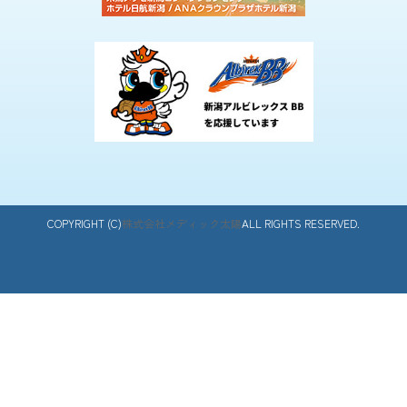
COPYRIGHT (C)
株式会社メディック太陽
ALL RIGHTS RESERVED.
カ
店舗一覧をみる