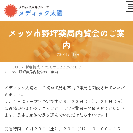
コ
ナ
ン
ビ
テ
ゲ
ン
ー
ツ
シ
メッツ市野坪薬局内覧会のご案
へ
ョ
ス
ン
内
キ
に
ッ
移
最
2025年7月15日
プ
動
終
更
新
HOME
新着情報
セミナー・イベント
日
メッツ市野坪薬局内覧会のご案内
時
:
メディック太陽として初めて見附市内で薬局を開設させていただ
きました。
７月１日にオープン予定ですが６月２８日（土）、２９日（日）
に近隣の小児科クリニックと同日で内覧会を開催させていただき
ます。是非ご家族で足を運んでいただけたら幸いです！
開催時間：６月２８日（土）、２９日（日） ９：００～１５：