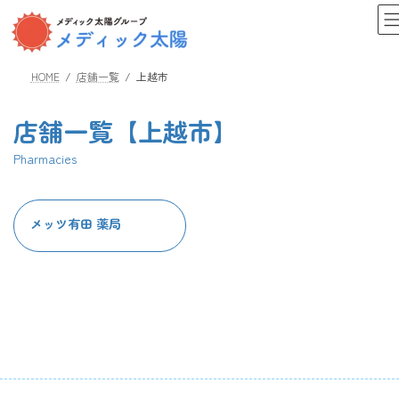
コ
ナ
ン
ビ
テ
ゲ
ン
ー
HOME
店舗一覧
上越市
ツ
シ
へ
ョ
ス
ン
店舗一覧【上越市】
キ
に
ッ
移
Pharmacies
プ
動
メッツ有田 薬局