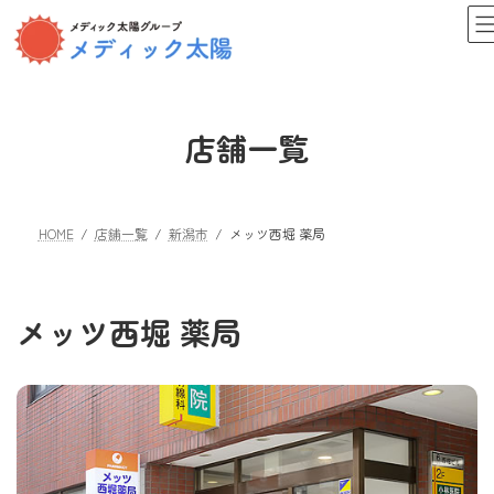
コ
ナ
ン
ビ
テ
ゲ
ン
ー
ツ
シ
へ
ョ
店舗一覧
ス
ン
キ
に
ッ
移
プ
動
HOME
店舗一覧
新潟市
メッツ西堀 薬局
メッツ西堀 薬局